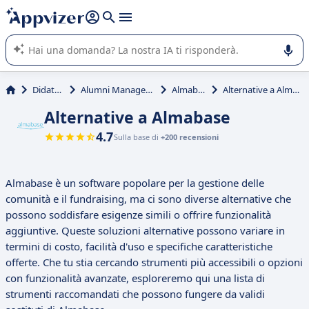
righe con
shift + enter
).
L'IA di Appvizer vi guida nell'utilizzo o nella scelta di un
software SaaS per la vostra azienda.
Didattica
Alumni Management
Almabase
Alternative a Almabase
Alternative a Almabase
4.7
Sulla base di
+200 recensioni
Almabase è un software popolare per la gestione delle
comunità e il fundraising, ma ci sono diverse alternative che
possono soddisfare esigenze simili o offrire funzionalità
aggiuntive. Queste soluzioni alternative possono variare in
termini di costo, facilità d'uso e specifiche caratteristiche
offerte. Che tu stia cercando strumenti più accessibili o opzioni
con funzionalità avanzate, esploreremo qui una lista di
strumenti raccomandati che possono fungere da validi