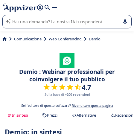
righe con
shift + enter
).
L'IA di Appvizer vi guida nell'utilizzo o nella scelta di un
software SaaS per la vostra azienda.
Comunicazione
Web Conferencing
Demio
Demio : Webinar professionali per
coinvolgere il tuo pubblico
4.7
Sulla base di
+200 recensioni
Sei l'editore di questo software?
Rivendicare questa pagina
In sintesi
Prezzi
Alternative
Recension
Demio: in sintesi