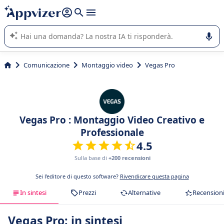
righe con
shift + enter
).
L'IA di Appvizer vi guida nell'utilizzo o nella scelta di un
software SaaS per la vostra azienda.
Comunicazione
Montaggio video
Vegas Pro
Vegas Pro : Montaggio Video Creativo e
Professionale
4.5
Sulla base di
+200 recensioni
Sei l'editore di questo software?
Rivendicare questa pagina
In sintesi
Prezzi
Alternative
Recension
Vegas Pro: in sintesi