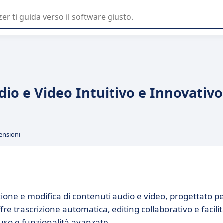
 o nella scelta di un software SaaS per la vostra azienda.
io e Video Intuitivo e Innovativo
ensioni
ione e modifica di contenuti audio e video, progettato p
fre trascrizione automatica, editing collaborativo e facili
'uso e funzionalità avanzate.