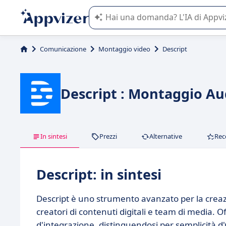
L'IA di Appvizer vi guida nell'utilizzo
Comunicazione
Montaggio video
Descript
Descript : Montaggio Aud
In sintesi
Prezzi
Alternative
Rec
Descript: in sintesi
Descript è uno strumento avanzato per la creaz
creatori di contenuti digitali e team di media. Of
d'integrazione, distinguendosi per semplicità d