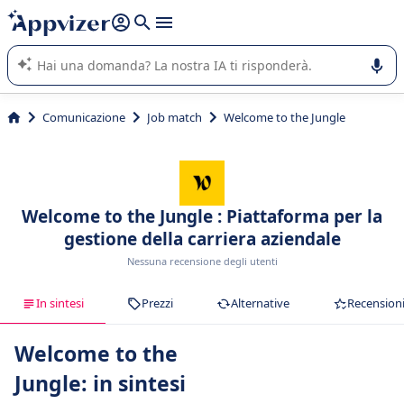
righe con
shift + enter
).
L'IA di Appvizer vi guida nell'utilizzo o nella scelta di un
software SaaS per la vostra azienda.
Comunicazione
Job match
Welcome to the Jungle
Welcome to the Jungle : Piattaforma per la
gestione della carriera aziendale
Nessuna recensione degli utenti
In sintesi
Prezzi
Alternative
Recension
Welcome to the
Jungle: in sintesi