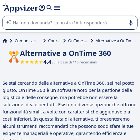
righe con
shift + enter
).
L'IA di Appvizer vi guida nell'utilizzo o nella scelta di un
software SaaS per la vostra azienda.
Comunicazione
Courier
OnTime 360
Alternative a OnTime 360
Alternative a OnTime 360
4.4
Sulla base di
115 recensioni
Se stai cercando delle alternative a OnTime 360, sei nel posto
giusto. OnTime 360 è un software noto per la gestione della
logistica e delle consegne, ma potrebbe non essere la
soluzione ideale per tutti. Esistono diverse opzioni che offrono
funzionalità simili, a volte con caratteristiche aggiuntive o a
costi inferiori. In questa lista di alternative, ti presenteremo
alcuni strumenti raccomandati che possono soddisfare le tue
esigenze manageriali e operative, garantendo efficienza e