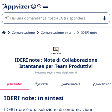
righe con
shift + enter
).
L'IA di Appvizer vi guida nell'utilizzo o nella scelta di un
software SaaS per la vostra azienda.
Comunicazione
Comunicazione interna
IDERI note
IDERI note : Note di Collaborazione
Istantanea per Team Produttivi
Nessuna recensione degli utenti
In sintesi
Prezzi
Alternative
Recension
IDERI note: in sintesi
IDERI note è una soluzione di comunicazione