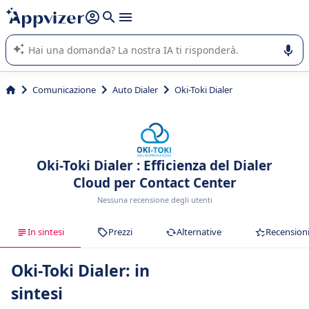
righe con
shift + enter
).
L'IA di Appvizer vi guida nell'utilizzo o nella scelta di un
software SaaS per la vostra azienda.
Comunicazione
Auto Dialer
Oki-Toki Dialer
Oki-Toki Dialer : Efficienza del Dialer
Cloud per Contact Center
Nessuna recensione degli utenti
In sintesi
Prezzi
Alternative
Recension
Oki-Toki Dialer: in
sintesi