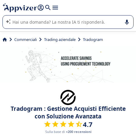
righe con
shift + enter
).
L'IA di Appvizer vi guida nell'utilizzo o nella scelta di un
software SaaS per la vostra azienda.
Commerciali
Trading aziendale
Tradogram
Tradogram : Gestione Acquisti Efficiente
con Soluzione Avanzata
4.7
Sulla base di
+200 recensioni