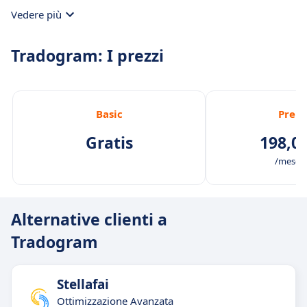
monitoraggio dei contratti per garantire
Vedere più
condizioni favorevoli e conformità.
Tradogram: I prezzi
Basic
Prem
Gratis
198,0
/mese /
Alternative clienti a
Tradogram
Stellafai
Ottimizzazione Avanzata