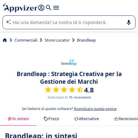
righe con
shift + enter
).
L'IA di Appvizer vi guida nell'utilizzo o nella scelta di un
software SaaS per la vostra azienda.
Commerciali
Store Locator
Brandleap
Brandleap : Strategia Creativa per la
Gestione dei Marchi
4.8
Sulla base di
15 recensioni
Sei l'editore di questo software?
Rivendicare questa pagina
In sintesi
Prezzi
Alternative
Recension
Brandleap: in sintesi