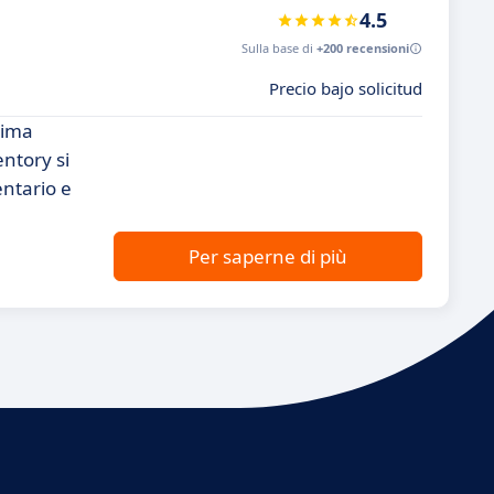
4.5
Sulla base di
+200 recensioni
Precio bajo solicitud
tima
entory si
entario e
Per saperne di più