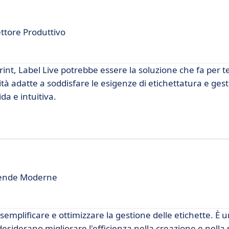
ettore Produttivo
rint, Label Live potrebbe essere la soluzione che fa per t
tà adatte a soddisfare le esigenze di etichettatura e gest
a e intuitiva.
ziende Moderne
emplificare e ottimizzare la gestione delle etichette. È 
esiderano migliorare l'efficienza nella creazione e nella