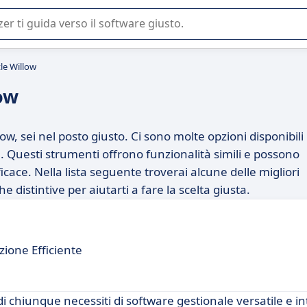
 o nella scelta di un software SaaS per la vostra azienda.
tle Willow
ow
ow, sei nel posto giusto. Ci sono molte opzioni disponibili
 Questi strumenti offrono funzionalità simili e possono
fficace. Nella lista seguente troverai alcune delle migliori
 distintive per aiutarti a fare la scelta giusta.
ione Efficiente
 chiunque necessiti di software gestionale versatile e int