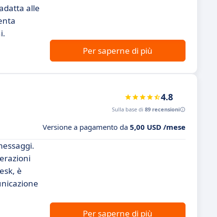
adatta alle
senta
i.
Per saperne di più
4.8
Sulla base di
89 recensioni
Versione a pagamento da
5,00 USD /mese
messaggi.
terazioni
esk, è
unicazione
Per saperne di più