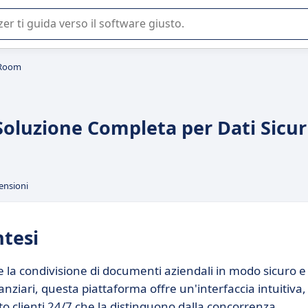
 o nella scelta di un software SaaS per la vostra azienda.
 Room
oluzione Completa per Dati Sicur
ensioni
ntesi
 la condivisione di documenti aziendali in modo sicuro e
nanziari, questa piattaforma offre un'interfaccia intuitiva,
o clienti 24/7 che la distinguono dalla concorrenza.