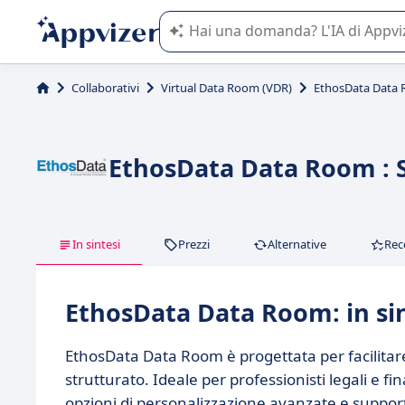
L'IA di Appvizer vi guida nell'utilizzo
Collaborativi
Virtual Data Room (VDR)
EthosData Data
EthosData Data Room : S
In sintesi
Prezzi
Alternative
Rec
EthosData Data Room: in si
EthosData Data Room è progettata per facilitare
strutturato. Ideale per professionisti legali e fi
opzioni di personalizzazione avanzate e support