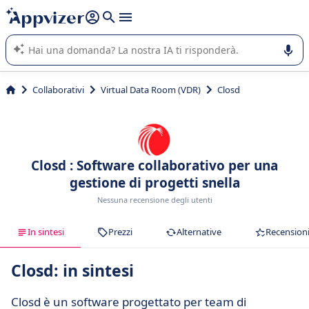
righe con
shift + enter
).
L'IA di Appvizer vi guida nell'utilizzo o nella scelta di un
software SaaS per la vostra azienda.
Collaborativi
Virtual Data Room (VDR)
Closd
Closd : Software collaborativo per una
gestione di progetti snella
Nessuna recensione degli utenti
In sintesi
Prezzi
Alternative
Recension
Closd: in sintesi
Closd è un software progettato per team di