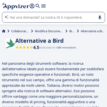
righe con
shift + enter
).
L'IA di Appvizer vi guida nell'utilizzo o nella scelta di un
software SaaS per la vostra azienda.
Collaborativi
Modifica Documenti
Bird
Alternative a Bird
Alternative a Bird
4.5
Sulla base di
+200 recensioni
Nel panorama degli strumenti software, la ricerca
dell'alternativa ideale può essere fondamentale per soddisfare
specifiche esigenze operative e funzionali. Bird, un noto
strumento nel suo campo, offre una gamma di funzionalità
apprezzate da molti utenti. Tuttavia, diversi motivi possono
spingere alla ricerca di software alternativi. Essi possono
offrire vantaggi come una maggiore personalizzazione, un
diverso modello di pricing, funzionalità aggiuntive o una