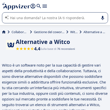
righe con
shift + enter
).
L'IA di Appvizer vi guida nell'utilizzo o nella scelta di un
software SaaS per la vostra azienda.
Collaborativi
Gestione del coworking
Witco
Alternative a Witco
Alternative a Witco
4.4
Sulla base di
76 recensioni
Witco è un software noto per la sua capacità di gestire vari
aspetti della produttività e della collaborazione. Tuttavia, ci
sono diverse alternative disponibili che possono soddisfare
esigenze simili o addirittura offrire funzionalità esclusive. Che
tu stia cercando un'interfaccia più intuitiva, strumenti specifici
per la tua industria, oppure costi più contenuti, ci sono diverse
opzioni sul mercato pronte a soddisfare le tue necessità. Di
seguito troverai un elenco di strumenti alternativi a Witco,