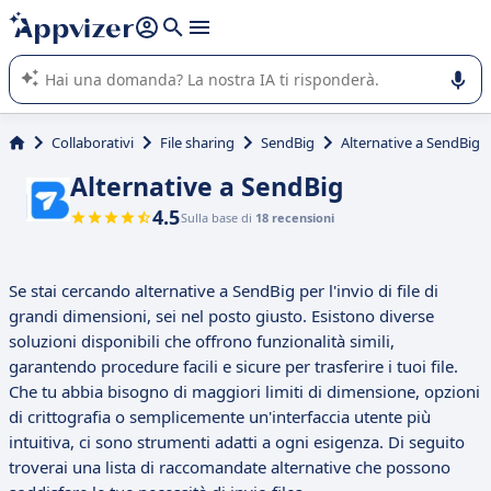
righe con
shift + enter
).
L'IA di Appvizer vi guida nell'utilizzo o nella scelta di un
software SaaS per la vostra azienda.
Collaborativi
File sharing
SendBig
Alternative a SendBig
Alternative a SendBig
4.5
Sulla base di
18 recensioni
Se stai cercando alternative a SendBig per l'invio di file di
grandi dimensioni, sei nel posto giusto. Esistono diverse
soluzioni disponibili che offrono funzionalità simili,
garantendo procedure facili e sicure per trasferire i tuoi file.
Che tu abbia bisogno di maggiori limiti di dimensione, opzioni
di crittografia o semplicemente un'interfaccia utente più
intuitiva, ci sono strumenti adatti a ogni esigenza. Di seguito
troverai una lista di raccomandate alternative che possono