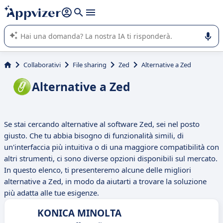
righe con
shift + enter
).
L'IA di Appvizer vi guida nell'utilizzo o nella scelta di un
software SaaS per la vostra azienda.
Collaborativi
File sharing
Zed
Alternative a Zed
Alternative a Zed
Se stai cercando alternative al software Zed, sei nel posto
giusto. Che tu abbia bisogno di funzionalità simili, di
un'interfaccia più intuitiva o di una maggiore compatibilità con
altri strumenti, ci sono diverse opzioni disponibili sul mercato.
In questo elenco, ti presenteremo alcune delle migliori
alternative a Zed, in modo da aiutarti a trovare la soluzione
più adatta alle tue esigenze.
KONICA MINOLTA