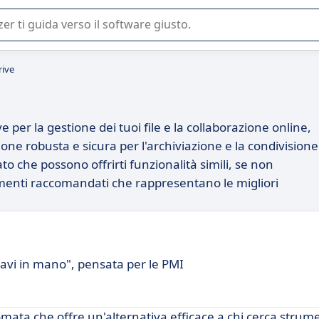
 o nella scelta di un software SaaS per la vostra azienda.
rive
 per la gestione dei tuoi file e la collaborazione online,
one robusta e sicura per l'archiviazione e la condivisione
o che possono offrirti funzionalità simili, se non
rumenti raccomandati che rappresentano le migliori
iavi in mano", pensata per le PMI
ta che offre un'alternativa efficace a chi cerca strume