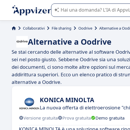
L'IA di Appvizer vi guida nell'utilizzo
Collaborativi
File sharing
Oodrive
Alternative a Ood
Alternative a Oodrive
Se stai cercando delle alternative al software Oodrive
sei nel posto giusto. Sebbene Oodrive sia una soluzi
dei documenti, ci sono molte altre opzioni sul mercat
addirittura superiori. Ecco un elenco pratico di st
alternative a Oodrive.
KONICA MINOLTA
La nuova offerta di elettroerosione "ch
Versione gratuita
Prova gratuita
Demo gratuita
KONICA MINOLTA è una soluzione software rinoma