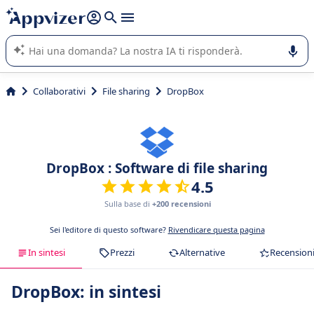
righe con
shift + enter
).
L'IA di Appvizer vi guida nell'utilizzo o nella scelta di un
software SaaS per la vostra azienda.
Collaborativi
File sharing
DropBox
DropBox : Software di file sharing
4.5
Sulla base di
+200 recensioni
Sei l'editore di questo software?
Rivendicare questa pagina
In sintesi
Prezzi
Alternative
Recension
DropBox: in sintesi