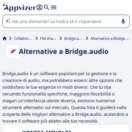
righe con
shift + enter
).
L'IA di Appvizer vi guida nell'utilizzo o nella scelta di un
software SaaS per la vostra azienda.
Collaborativi
File sharing
Bridge.audio
Alternative a Bridge.audio
Alternative a Bridge.audio
Bridge.audio è un software popolare per la gestione e la
creazione di audio, ma potrebbero esserci altre opzioni che
soddisfano le tue esigenze in modi diversi. Che tu stia
cercando funzionalità specifiche, maggiore flessibilità o
magari un'interfaccia utente diversa, esistono numerosi
strumenti alternativi sul mercato. Questa lista ti guiderà nella
scoperta delle migliori alternative a Bridge.audio, aiutandoti a
trovare il software più adatto alle tue necessità.