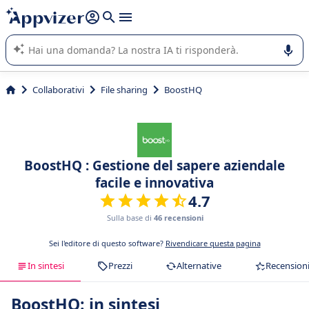
righe con
shift + enter
).
L'IA di Appvizer vi guida nell'utilizzo o nella scelta di un
software SaaS per la vostra azienda.
Collaborativi
File sharing
BoostHQ
BoostHQ : Gestione del sapere aziendale
facile e innovativa
4.7
Sulla base di
46 recensioni
Sei l'editore di questo software?
Rivendicare questa pagina
In sintesi
Prezzi
Alternative
Recension
BoostHQ: in sintesi