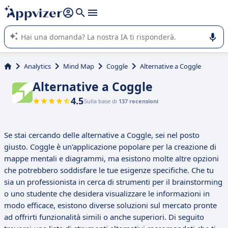
righe con
shift + enter
).
L'IA di Appvizer vi guida nell'utilizzo o nella scelta di un
software SaaS per la vostra azienda.
Analytics
Mind Map
Coggle
Alternative a Coggle
Alternative a Coggle
4.5
Sulla base di
137 recensioni
Se stai cercando delle alternative a Coggle, sei nel posto
giusto. Coggle è un'applicazione popolare per la creazione di
mappe mentali e diagrammi, ma esistono molte altre opzioni
che potrebbero soddisfare le tue esigenze specifiche. Che tu
sia un professionista in cerca di strumenti per il brainstorming
o uno studente che desidera visualizzare le informazioni in
modo efficace, esistono diverse soluzioni sul mercato pronte
ad offrirti funzionalità simili o anche superiori. Di seguito