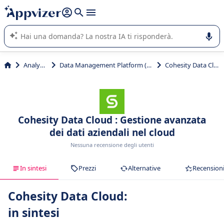
righe con
shift + enter
).
L'IA di Appvizer vi guida nell'utilizzo o nella scelta di un
software SaaS per la vostra azienda.
Analytics
Data Management Platform (DMP)
Cohesity Data Cloud
Cohesity Data Cloud : Gestione avanzata
dei dati aziendali nel cloud
Nessuna recensione degli utenti
In sintesi
Prezzi
Alternative
Recension
Cohesity Data Cloud:
in sintesi