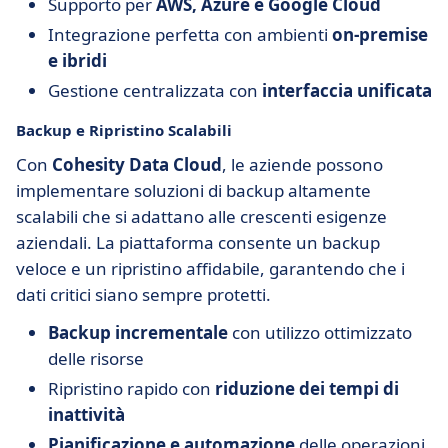
Supporto per
AWS, Azure e Google Cloud
Integrazione perfetta con ambienti
on-premise
e ibridi
Gestione centralizzata con
interfaccia unificata
Backup e Ripristino Scalabili
Con
Cohesity Data Cloud
, le aziende possono
implementare soluzioni di backup altamente
scalabili che si adattano alle crescenti esigenze
aziendali. La piattaforma consente un backup
veloce e un ripristino affidabile, garantendo che i
dati critici siano sempre protetti.
Backup incrementale
con utilizzo ottimizzato
delle risorse
Ripristino rapido con
riduzione dei tempi di
inattività
Pianificazione e automazione
delle operazioni