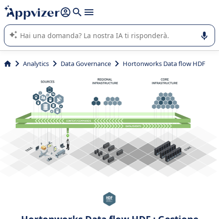
righe con
shift + enter
).
L'IA di Appvizer vi guida nell'utilizzo o nella scelta di un
software SaaS per la vostra azienda.
Analytics
Data Governance
Hortonworks Data flow HDF