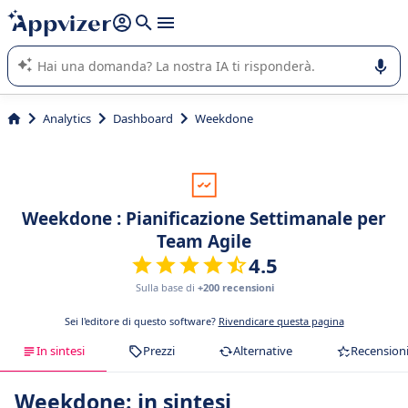
righe con
shift + enter
).
L'IA di Appvizer vi guida nell'utilizzo o nella scelta di un
software SaaS per la vostra azienda.
Analytics
Dashboard
Weekdone
Weekdone : Pianificazione Settimanale per
Team Agile
4.5
Sulla base di
+200 recensioni
Sei l'editore di questo software?
Rivendicare questa pagina
In sintesi
Prezzi
Alternative
Recension
Weekdone: in sintesi