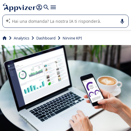
righe con
shift + enter
).
L'IA di Appvizer vi guida nell'utilizzo o nella scelta di un
software SaaS per la vostra azienda.
Analytics
Dashboard
Nirvine KPI