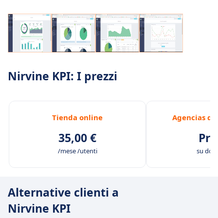
Nirvine KPI: I prezzi
Tienda online
Agencias de
35,00 €
Pre
/mese /utenti
su do
Alternative clienti a
Nirvine KPI