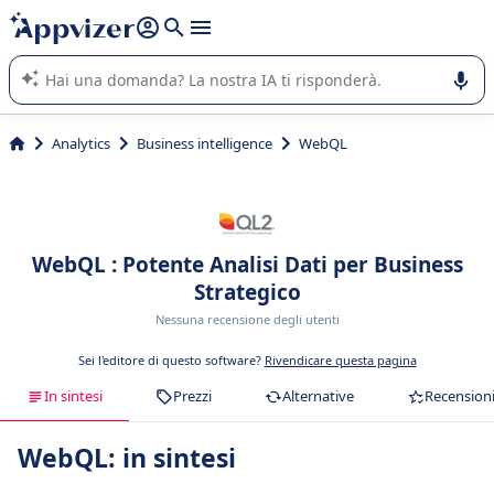
righe con
shift + enter
).
L'IA di Appvizer vi guida nell'utilizzo o nella scelta di un
software SaaS per la vostra azienda.
Analytics
Business intelligence
WebQL
WebQL : Potente Analisi Dati per Business
Strategico
Nessuna recensione degli utenti
Sei l'editore di questo software?
Rivendicare questa pagina
In sintesi
Prezzi
Alternative
Recension
WebQL: in sintesi