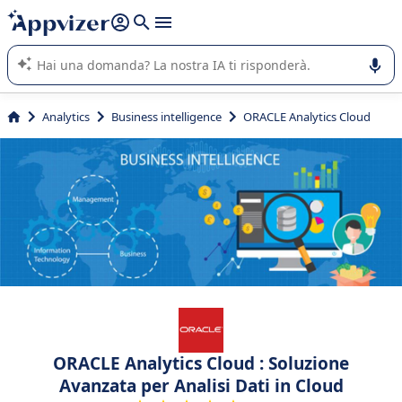
righe con
shift + enter
).
L'IA di Appvizer vi guida nell'utilizzo o nella scelta di un
software SaaS per la vostra azienda.
Analytics
Business intelligence
ORACLE Analytics Cloud
ORACLE Analytics Cloud : Soluzione
Avanzata per Analisi Dati in Cloud