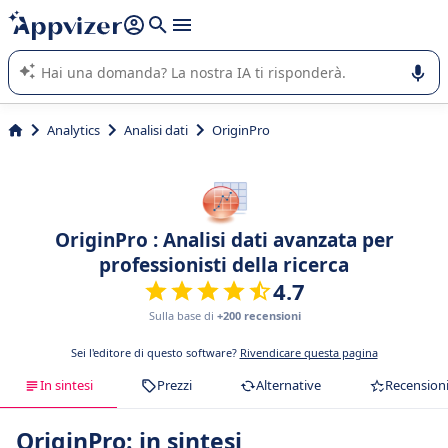
righe con
shift + enter
).
L'IA di Appvizer vi guida nell'utilizzo o nella scelta di un
software SaaS per la vostra azienda.
Analytics
Analisi dati
OriginPro
OriginPro : Analisi dati avanzata per
professionisti della ricerca
4.7
Sulla base di
+200 recensioni
Sei l'editore di questo software?
Rivendicare questa pagina
In sintesi
Prezzi
Alternative
Recension
OriginPro: in sintesi