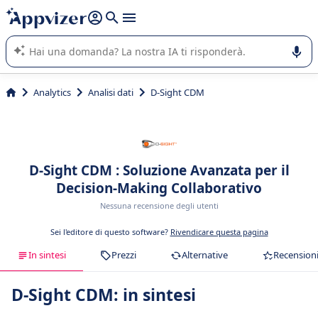
righe con
shift + enter
).
L'IA di Appvizer vi guida nell'utilizzo o nella scelta di un
software SaaS per la vostra azienda.
Analytics
Analisi dati
D-Sight CDM
D-Sight CDM : Soluzione Avanzata per il
Decision-Making Collaborativo
Nessuna recensione degli utenti
Sei l'editore di questo software?
Rivendicare questa pagina
In sintesi
Prezzi
Alternative
Recension
D-Sight CDM: in sintesi