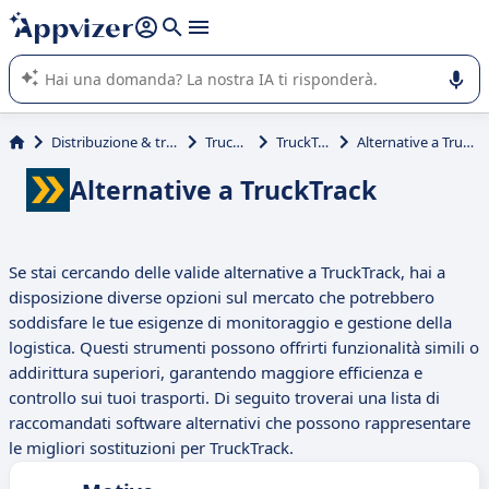
righe con
shift + enter
).
L'IA di Appvizer vi guida nell'utilizzo o nella scelta di un
software SaaS per la vostra azienda.
Distribuzione & trasporti
Trucking
TruckTrack
Alternative a TruckTrack
Alternative a TruckTrack
Se stai cercando delle valide alternative a TruckTrack, hai a
disposizione diverse opzioni sul mercato che potrebbero
soddisfare le tue esigenze di monitoraggio e gestione della
logistica. Questi strumenti possono offrirti funzionalità simili o
addirittura superiori, garantendo maggiore efficienza e
controllo sui tuoi trasporti. Di seguito troverai una lista di
raccomandati software alternativi che possono rappresentare
le migliori sostituzioni per TruckTrack.