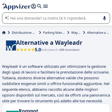
righe con
shift + enter
).
L'IA di Appvizer vi guida nell'utilizzo o nella scelta di un
software SaaS per la vostra azienda.
Distribuzione & trasporti
Parking Management
Wayleadr
Alternative a Wayleadr
Alternative a Wayleadr
5.0
Sulla base di
+200 recensioni
Wayleadr è un software utilizzato per ottimizzare la gestione
degli spazi di lavoro e facilitare la prenotazione delle scrivanie.
Tuttavia, esistono diverse alternative valide che possono
soddisfare esigenze simili o offrire funzionalità aggiuntive. Nel
seguente elenco, abbiamo raccolto alcune delle migliori
opzioni disponibili sul mercato, così da offrirti una panoramica
utile per trovare lo strumento più adatto alle tue necessità.
Ronspot