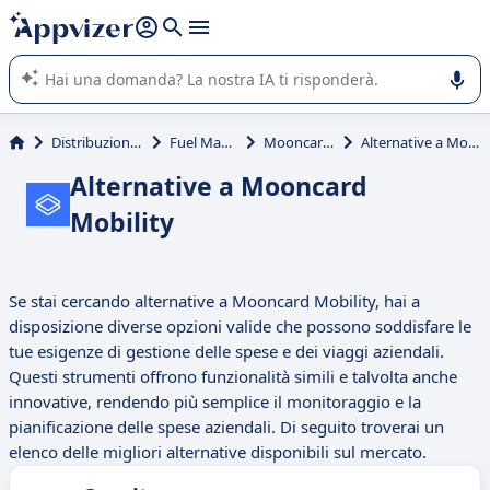
righe con
shift + enter
).
L'IA di Appvizer vi guida nell'utilizzo o nella scelta di un
software SaaS per la vostra azienda.
Distribuzione & trasporti
Fuel Management
Mooncard Mobility
Alternative a Mooncard Mobility
Alternative a Mooncard
Mobility
Se stai cercando alternative a Mooncard Mobility, hai a
disposizione diverse opzioni valide che possono soddisfare le
tue esigenze di gestione delle spese e dei viaggi aziendali.
Questi strumenti offrono funzionalità simili e talvolta anche
innovative, rendendo più semplice il monitoraggio e la
pianificazione delle spese aziendali. Di seguito troverai un
elenco delle migliori alternative disponibili sul mercato.