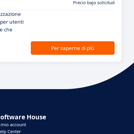
Precio bajo solicitud
izzazione
per utenti
te che
Per saperne di più
Software House
l mio account
elp Center