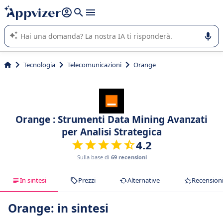
righe con
shift + enter
).
L'IA di Appvizer vi guida nell'utilizzo o nella scelta di un
software SaaS per la vostra azienda.
Tecnologia
Telecomunicazioni
Orange
Orange : Strumenti Data Mining Avanzati
per Analisi Strategica
4.2
Sulla base di
69 recensioni
In sintesi
Prezzi
Alternative
Recension
Orange: in sintesi