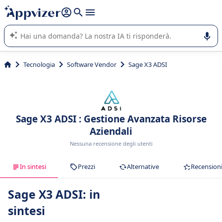
righe con
shift + enter
).
L'IA di Appvizer vi guida nell'utilizzo o nella scelta di un
software SaaS per la vostra azienda.
Tecnologia
Software Vendor
Sage X3 ADSI
Sage X3 ADSI : Gestione Avanzata Risorse
Aziendali
Nessuna recensione degli utenti
In sintesi
Prezzi
Alternative
Recension
Sage X3 ADSI: in
sintesi