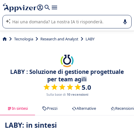
righe con
shift + enter
).
L'IA di Appvizer vi guida nell'utilizzo o nella scelta di un
software SaaS per la vostra azienda.
Tecnologia
Research and Analyst
LABY
LABY : Soluzione di gestione progettuale
per team agili
5.0
Sulla base di
10 recensioni
In sintesi
Prezzi
Alternative
Recension
LABY: in sintesi