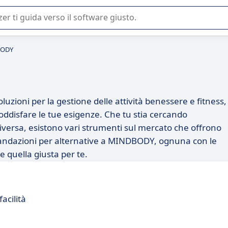
 o nella scelta di un software SaaS per la vostra azienda.
BODY
ioni per la gestione delle attività benessere e fitness,
oddisfare le tue esigenze. Che tu stia cercando
diversa, esistono vari strumenti sul mercato che offrono
ccomandazioni per alternative a MINDBODY, ognuna con le
e quella giusta per te.
facilità