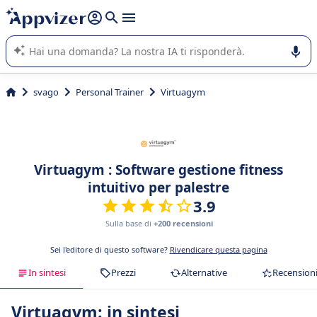
righe con
shift + enter
).
L'IA di Appvizer vi guida nell'utilizzo o nella scelta di un
software SaaS per la vostra azienda.
svago
Personal Trainer
Virtuagym
Virtuagym : Software gestione fitness
intuitivo per palestre
3.9
Sulla base di
+200 recensioni
Sei l'editore di questo software?
Rivendicare questa pagina
In sintesi
Prezzi
Alternative
Recension
Virtuagym: in sintesi