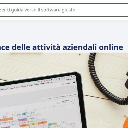
 o nella scelta di un software SaaS per la vostra azienda.
ce delle attività aziendali online