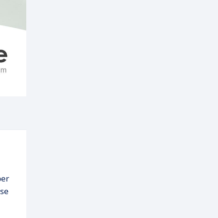
per
rse