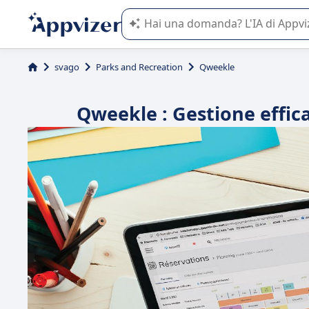
L'IA di Appvizer vi guida nell'utilizzo
svago
Parks and Recreation
Qweekle
Qweekle : Gestione effica