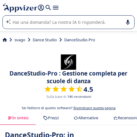
righe con
shift + enter
).
L'IA di Appvizer vi guida nell'utilizzo o nella scelta di un
software SaaS per la vostra azienda.
svago
Dance Studio
DanceStudio-Pro
DanceStudio-Pro : Gestione completa per
scuole di danza
4.5
Sulla base di
146 recensioni
Sei l'editore di questo software?
Rivendicare questa pagina
In sintesi
Prezzi
Alternative
Recension
DanceStudio-Pro: in