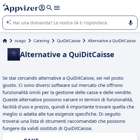
righe con
shift + enter
).
L'IA di Appvizer vi guida nell'utilizzo o nella scelta di un
software SaaS per la vostra azienda.
svago
Catering
QuiDitCaisse
Alternative a QuiDitCaisse
Alternative a QuiDitCaisse
Se stai cercando alternative a QuiDitCaisse, sei nel posto
giusto. Ci sono diversi software sul mercato che offrono
funzionalità simili per la gestione delle casse e delle vendite.
Queste alternative possono variare in termini di funzionalità,
facilità d'uso e prezzo, quindi è importante trovare quella che
meglio si adatta alle tue esigenze specifiche. Di seguito
troverai una lista di strumenti raccomandati che possono
fungere da validi sostituti di QuiDitCaisse.