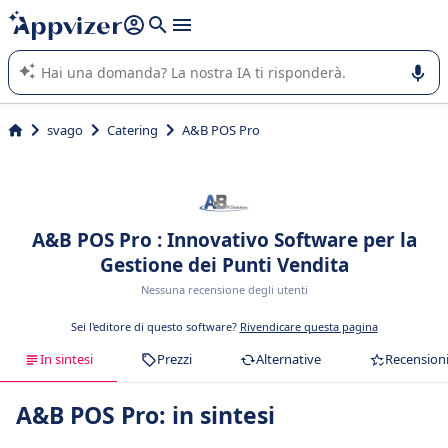
righe con
shift + enter
).
L'IA di Appvizer vi guida nell'utilizzo o nella scelta di un
software SaaS per la vostra azienda.
svago
Catering
A&B POS Pro
A&B POS Pro : Innovativo Software per la
Gestione dei Punti Vendita
Nessuna recensione degli utenti
Sei l'editore di questo software?
Rivendicare questa pagina
In sintesi
Prezzi
Alternative
Recension
A&B POS Pro: in sintesi