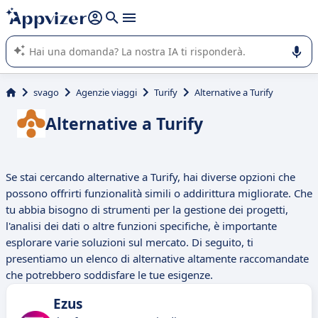
righe con
shift + enter
).
L'IA di Appvizer vi guida nell'utilizzo o nella scelta di un
software SaaS per la vostra azienda.
svago
Agenzie viaggi
Turify
Alternative a Turify
Alternative a Turify
Se stai cercando alternative a Turify, hai diverse opzioni che
possono offrirti funzionalità simili o addirittura migliorate. Che
tu abbia bisogno di strumenti per la gestione dei progetti,
l'analisi dei dati o altre funzioni specifiche, è importante
esplorare varie soluzioni sul mercato. Di seguito, ti
presentiamo un elenco di alternative altamente raccomandate
che potrebbero soddisfare le tue esigenze.
Ezus