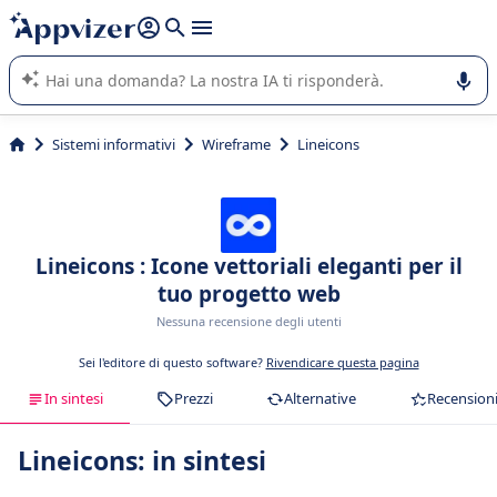
righe con
shift + enter
).
L'IA di Appvizer vi guida nell'utilizzo o nella scelta di un
software SaaS per la vostra azienda.
Sistemi informativi
Wireframe
Lineicons
Lineicons : Icone vettoriali eleganti per il
tuo progetto web
Nessuna recensione degli utenti
Sei l'editore di questo software?
Rivendicare questa pagina
In sintesi
Prezzi
Alternative
Recension
Lineicons: in sintesi