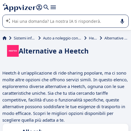
righe con
shift + enter
).
L'IA di Appvizer vi guida nell'utilizzo o nella scelta di un
software SaaS per la vostra azienda.
Sistemi informativi
Auto a noleggio con conducente
Heetch
Alternative a Heetch
Alternative a Heetch
Heetch è un'applicazione di ride-sharing popolare, ma ci sono
molte altre opzioni che offrono servizi simili. In questo elenco,
esploreremo diverse alternative a Heetch, ognuna con le sue
caratteristiche uniche. Sia che tu stia cercando tariffe
competitive, facilità d'uso o funzionalità specifiche, queste
alternative possono soddisfare le tue esigenze di trasporto in
modo efficace. Scopri le migliori opzioni disponibili per
scegliere quella più adatta a te.