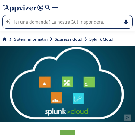
righe con
shift + enter
).
L'IA di Appvizer vi guida nell'utilizzo o nella scelta di un
software SaaS per la vostra azienda.
Sistemi informativi
Sicurezza cloud
Splunk Cloud