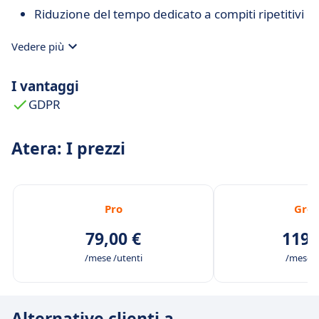
Riduzione del tempo dedicato a compiti ripetitivi
Vedere più
I vantaggi
GDPR
Atera: I prezzi
Pro
Gro
79,00 €
119,
/mese /utenti
/mese /
Alternative clienti a