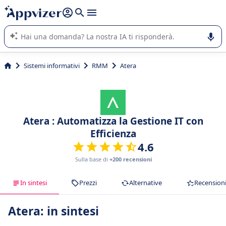
righe con
shift + enter
).
L'IA di Appvizer vi guida nell'utilizzo o nella scelta di un
software SaaS per la vostra azienda.
Sistemi informativi
RMM
Atera
Atera : Automatizza la Gestione IT con
Efficienza
4.6
Sulla base di
+200 recensioni
In sintesi
Prezzi
Alternative
Recension
Atera: in sintesi