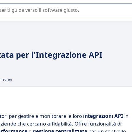
 o nella scelta di un software SaaS per la vostra azienda.
ata per l'Integrazione API
ensioni
ori per gestire e monitorare le loro
integrazioni API
in
ziende che cercano affidabilità. Offre funzionalità di
performance
e
gestione centralizzata
per un controllo