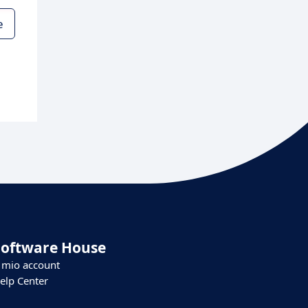
e
Software House
l mio account
elp Center