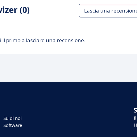
izer (0)
Lascia una recension
 il primo a lasciare una recensione.
I
Su di noi
H
Software