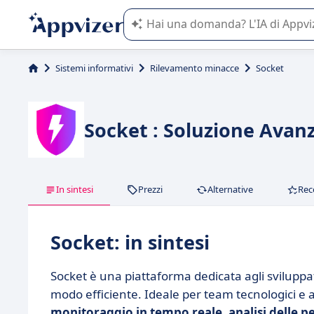
L'IA di Appvizer vi guida nell'utilizzo
Sistemi informativi
Rilevamento minacce
Socket
Socket : Soluzione Avanz
In sintesi
Prezzi
Alternative
Rec
Socket: in sintesi
Socket è una piattaforma dedicata agli sviluppat
modo efficiente. Ideale per team tecnologici e a
monitoraggio in tempo reale
,
analisi delle 